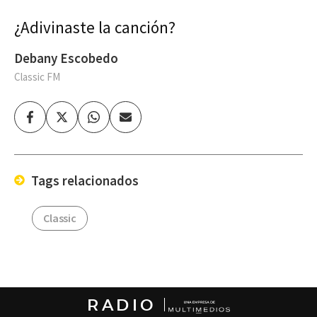
¿Adivinaste la canción?
Debany Escobedo
Classic FM
Facebook
Twitter
Whatsapp
Enviar
por
Email
Tags relacionados
Classic
RADIO