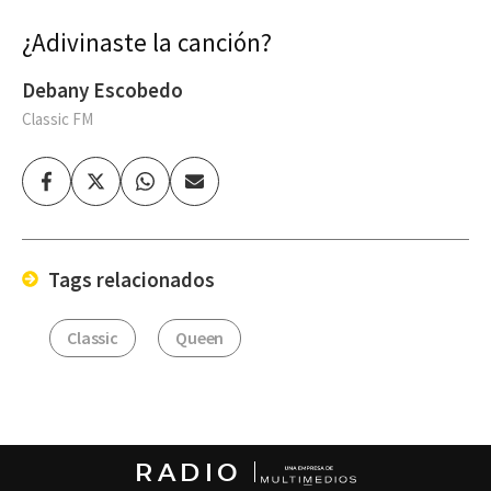
¿Adivinaste la canción?
Debany Escobedo
Classic FM
Facebook
Twitter
Whatsapp
Enviar
por
Email
Tags relacionados
Classic
Queen
RADIO