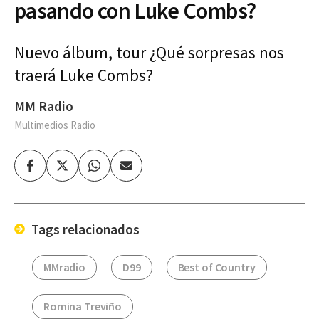
pasando con Luke Combs?
Nuevo álbum, tour ¿Qué sorpresas nos
traerá Luke Combs?
MM Radio
Multimedios Radio
Facebook
Twitter
Whatsapp
Enviar
por
Email
Tags relacionados
MMradio
D99
Best of Country
Romina Treviño