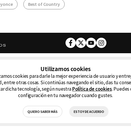
eyonce
Best of Country
Facebook
Twitter
Youtube
Instagram
DESCARGA NUESTRA APP
Utilizamos cookies
ncluyendo
zamos cookies para darle la mejor experiencia de usuario y entr
D99
La
, entre otras cosas. Si continúas navegando el sitio, das tu con
izar dicha tecnología, según nuestra
Política de cookies
. Puedes 
La Caliente
FM
configuración en tu navegador cuando gustes.
RG Deportiva
Cl
QUIERO SABER MÁS
ESTOY DE ACUERDO
Hits