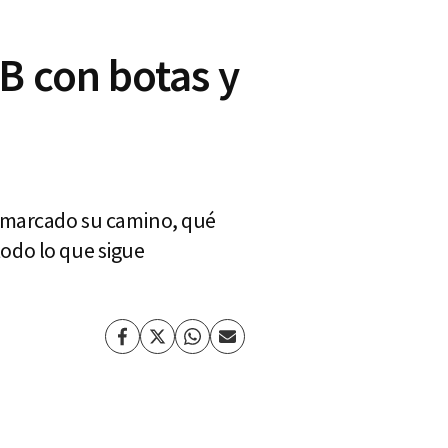
B con botas y
n marcado su camino, qué
 todo lo que sigue
Facebook
Twitter
Whatsapp
Enviar
por
Email