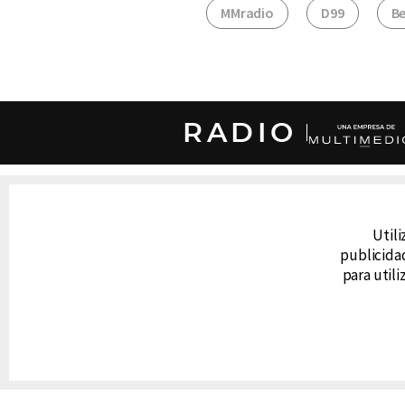
MMradio
D99
B
RADIO
DERECHOS RESERVADOS © CANAL 6 2026
Prohibida la reproducción total o parcial, i
Utili
cualquier medio electrónico o magnético.
publicidad
para util
CONTACTO
AVISO DE PRIVACIDAD
AVISO LEGAL
DEFENSORÍA DE LAS AUDIENCIAS