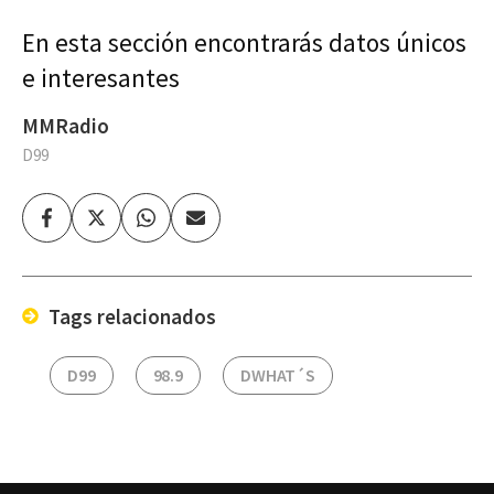
En esta sección encontrarás datos únicos
e interesantes
MMRadio
D99
Facebook
Twitter
Whatsapp
Enviar
por
Email
Tags relacionados
D99
98.9
DWHAT´S