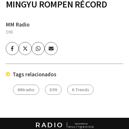
MINGYU ROMPEN RÉCORD
MM Radio
D99
Facebook
Twitter
Whatsapp
Enviar
por
Email
Tags relacionados
MMradio
D99
K Trends
RADIO