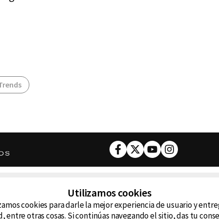
Trends
Facebook
Twitter
Youtube
Instagram
DESCARGA NUESTRA APP
Utilizamos cookies
ncluyendo
zamos cookies para darle la mejor experiencia de usuario y entr
D99
La
, entre otras cosas. Si continúas navegando el sitio, das tu con