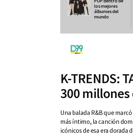
POP dentro de
los mejores
álbumes del
mundo
K-TRENDS: TAE
300 millones
Una balada R&B que marcó ép
más íntimo, la canción domi
icónicos de esa era dorada d