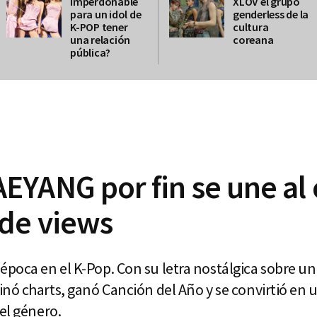
imperdonable
XLOV el grupo
para un idol de
genderless de la
K-POP tener
cultura
una relación
coreana
pública?
YANG por fin se une al 
 de views
oca en el K-Pop. Con su letra nostálgica sobre un 
nó charts, ganó Canción del Año y se convirtió en 
el género.