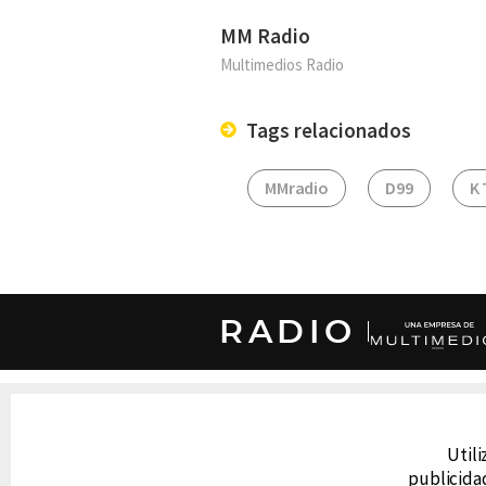
MM Radio
Multimedios Radio
Tags relacionados
MMradio
D99
K 
RADIO
DERECHOS RESERVADOS © CANAL 6 2026
Prohibida la reproducción total o parcial, i
Utili
cualquier medio electrónico o magnético.
publicidad