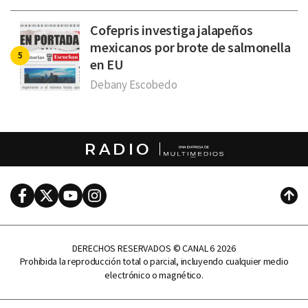
Cofepris investiga jalapeños
mexicanos por brote de salmonella
en EU
Debany Escobedo
RADIO
Facebook
Twitter
Youtube
Instagram
Subi
DERECHOS RESERVADOS © CANAL 6 2026
Prohibida la reproducción total o parcial, incluyendo cualquier medio
electrónico o magnético.