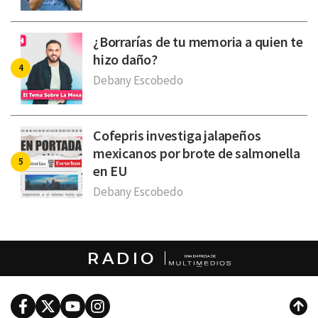
¿Borrarías de tu memoria a quien te
hizo daño?
Debany Escobedo
Cofepris investiga jalapeños
mexicanos por brote de salmonella
en EU
Debany Escobedo
RADIO
Facebook
Twitter
Youtube
Instagram
Subi