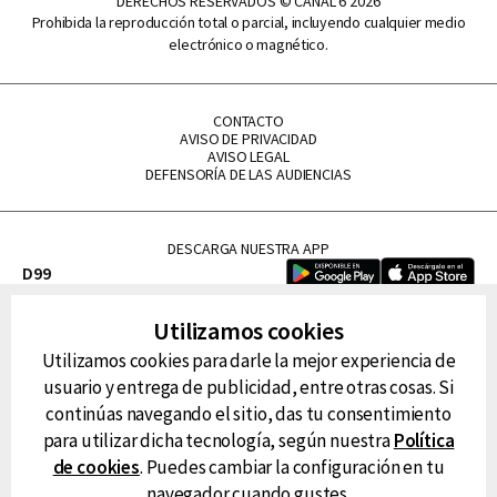
DERECHOS RESERVADOS © CANAL 6 2026
Prohibida la reproducción total o parcial, incluyendo cualquier medio
electrónico o magnético.
CONTACTO
AVISO DE PRIVACIDAD
AVISO LEGAL
DEFENSORÍA DE LAS AUDIENCIAS
DESCARGA NUESTRA APP
D99
La Lupe
Utilizamos cookies
La Caliente
Utilizamos cookies para darle la mejor experiencia de
FM Tu
usuario y entrega de publicidad, entre otras cosas. Si
RG Deportiva
continúas navegando el sitio, das tu consentimiento
Classic FM
para utilizar dicha tecnología, según nuestra
Política
Hits
de cookies
. Puedes cambiar la configuración en tu
navegador cuando gustes.