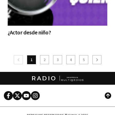
¿Actor desde niño?
1
2
3
4
5
RADIO
Facebook
Twitter
Youtube
Instagram
Subi