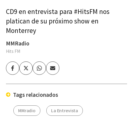
CD9 en entrevista para #HitsFM nos
platican de su próximo show en
Monterrey
MMRadio
Hits FM
Facebook
Twitter
Whatsapp
Enviar
por
Email
Tags relacionados
MMradio
La Entrevista