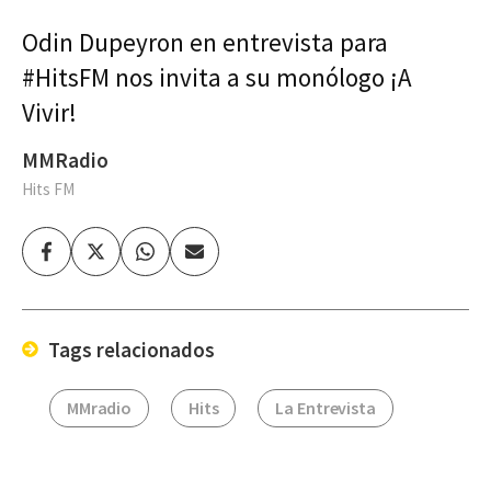
Odin Dupeyron en entrevista para
#HitsFM nos invita a su monólogo ¡A
Vivir!
MMRadio
Hits FM
Facebook
Twitter
Whatsapp
Enviar
por
Email
Tags relacionados
MMradio
Hits
La Entrevista