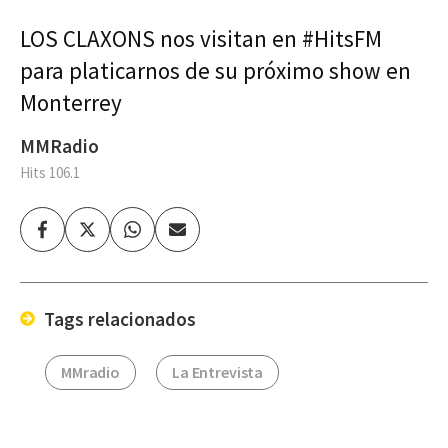
LOS CLAXONS nos visitan en #HitsFM
para platicarnos de su próximo show en
Monterrey
MMRadio
Hits 106.1
Facebook
Twitter
Whatsapp
Enviar
por
Email
Tags relacionados
MMradio
La Entrevista