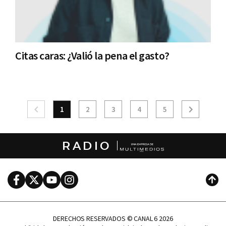
Citas caras: ¿Valió la pena el gasto?
1
2
3
4
5
RADIO
Facebook
Twitter
Youtube
Instagram
Subi
DERECHOS RESERVADOS © CANAL 6 2026