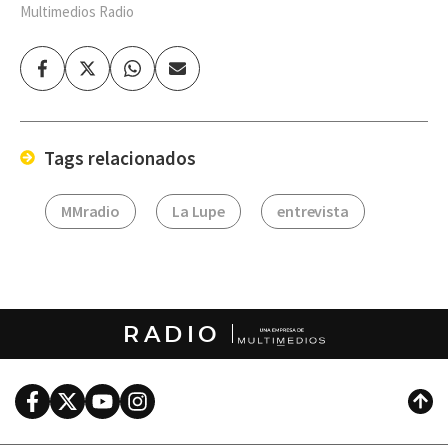
Multimedios Radio
Facebook
Twitter
Whatsapp
Enviar
por
Email
Tags relacionados
MMradio
La Lupe
entrevista
RADIO
Facebook
Twitter
Youtube
Instagram
Subi