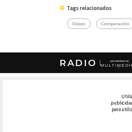
Tags relacionados
Classic
Comparación
RADIO
DERECHOS RESERVADOS © CANAL 6 2026
Prohibida la reproducción total o parcial, i
cualquier medio electrónico o magnético.
Utili
publicidad
para util
CONTACTO
AVISO DE PRIVACIDAD
AVISO LEGAL
DEFENSORÍA DE LAS AUDIENCIAS