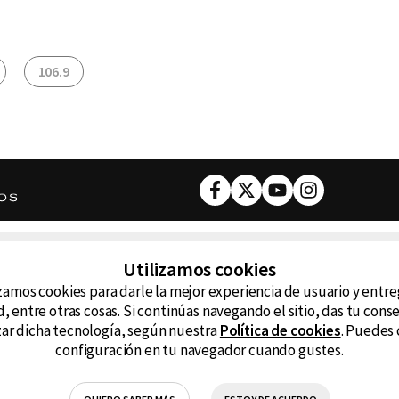
106.9
Facebook
Twitter
Youtube
Instagram
DESCARGA NUESTRA APP
Utilizamos cookies
ncluyendo
zamos cookies para darle la mejor experiencia de usuario y entr
D99
La
, entre otras cosas. Si continúas navegando el sitio, das tu con
izar dicha tecnología, según nuestra
Política de cookies
. Puedes 
La Caliente
FM
configuración en tu navegador cuando gustes.
RG Deportiva
Cl