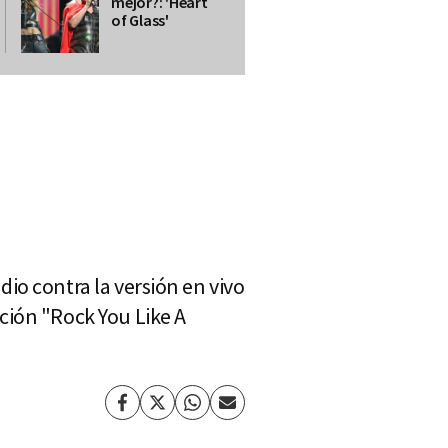
mejor?: 'Heart
of Glass'
io contra la versión en vivo
ción "Rock You Like A
Facebook
Twitter
Whatsapp
Enviar
por