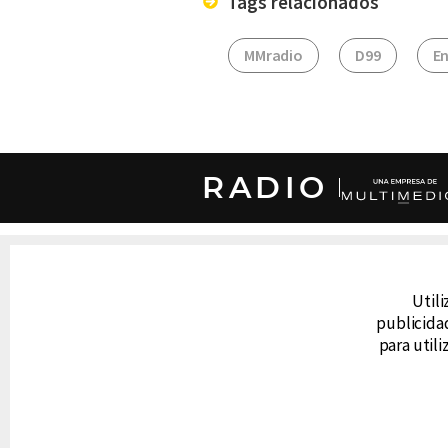
Tags relacionados
MMradio
D99
En
RADIO
DERECHOS RESERVADOS © CANAL 6 2026
Prohibida la reproducción total o parcial, i
Utili
cualquier medio electrónico o magnético.
publicidad
para util
CONTACTO
AVISO DE PRIVACIDAD
AVISO LEGAL
DEFENSORÍA DE LAS AUDIENCIAS