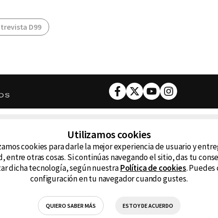
trevista D99
Facebook
Twitter
Youtube
Instagram
DESCARGA NUESTRA APP
Utilizamos cookies
ncluyendo
zamos cookies para darle la mejor experiencia de usuario y entr
D99
La
, entre otras cosas. Si continúas navegando el sitio, das tu con
izar dicha tecnología, según nuestra
Política de cookies
. Puedes 
La Caliente
FM
configuración en tu navegador cuando gustes.
RG Deportiva
Cl
QUIERO SABER MÁS
ESTOY DE ACUERDO