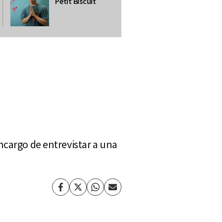
Petit Biscuit
ncargo de entrevistar a una
Facebook
Twitter
Whatsapp
Enviar
por
Email