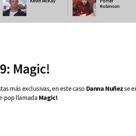
Kevin McKay
Porter
Robinson
9: Magic!
tas más exclusivas, en este caso
Danna Nuñez
se e
e-pop llamada
Magic!