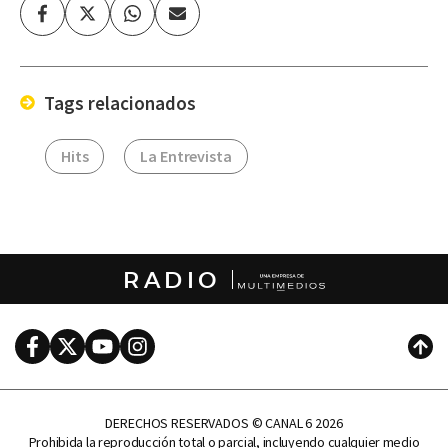
Facebook
Twitter
Whatsapp
Enviar
por
Email
Tags relacionados
Hits
La Entrevista
RADIO
Facebook
Twitter
Youtube
Instagram
Subi
DERECHOS RESERVADOS © CANAL 6 2026
Prohibida la reproducción total o parcial, incluyendo cualquier medio