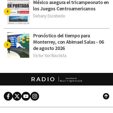
México asegura el tricampeonato en
los Juegos Centroamericanos
Debany Escobedo
Pronóstico del tiempo para
Monterrey, con Abimael Salas - 06
de agosto 2026
Victor Yair Bautista
RADIO
Facebook
Twitter
Youtube
Instagram
Subi