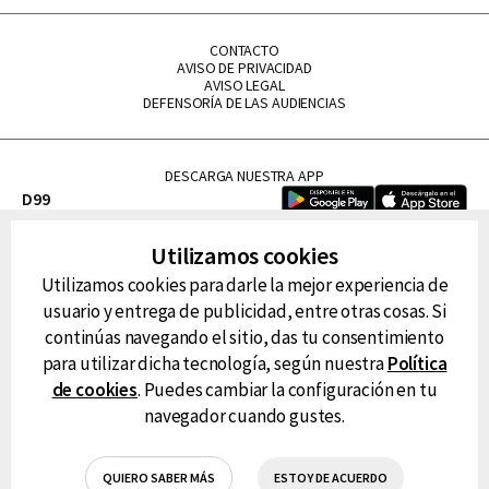
CONTACTO
AVISO DE PRIVACIDAD
AVISO LEGAL
DEFENSORÍA DE LAS AUDIENCIAS
DESCARGA NUESTRA APP
D99
La Lupe
Utilizamos cookies
La Caliente
Utilizamos cookies para darle la mejor experiencia de
FM Tu
usuario y entrega de publicidad, entre otras cosas. Si
RG Deportiva
continúas navegando el sitio, das tu consentimiento
Classic FM
para utilizar dicha tecnología, según nuestra
Política
Hits
de cookies
. Puedes cambiar la configuración en tu
navegador cuando gustes.
QUIERO SABER MÁS
ESTOY DE ACUERDO