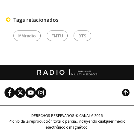
por
Email
Tags relacionados
MMradio
FMTU
BTS
RADIO
Facebook
Twitter
Youtube
Instagram
Subi
DERECHOS RESERVADOS © CANAL 6 2026
Prohibida la reproducción total o parcial, incluyendo cualquier medio
electrónico o magnético.