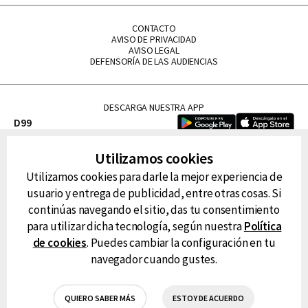
CONTACTO
AVISO DE PRIVACIDAD
AVISO LEGAL
DEFENSORÍA DE LAS AUDIENCIAS
DESCARGA NUESTRA APP
D99
La Lupe
Utilizamos cookies
La Caliente
Utilizamos cookies para darle la mejor experiencia de
FM Tu
usuario y entrega de publicidad, entre otras cosas. Si
RG Deportiva
continúas navegando el sitio, das tu consentimiento
Classic FM
para utilizar dicha tecnología, según nuestra
Política
Hits
de cookies
. Puedes cambiar la configuración en tu
navegador cuando gustes.
QUIERO SABER MÁS
ESTOY DE ACUERDO