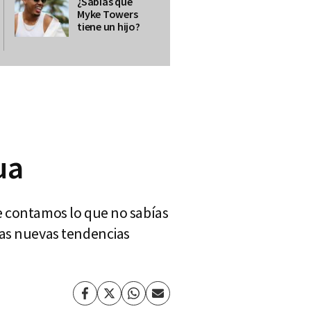
¿Sabías qué
Myke Towers
tiene un hijo?
ua
e contamos lo que no sabías
las nuevas tendencias
Facebook
Twitter
Whatsapp
Enviar