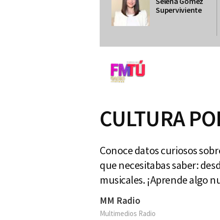
Selena Gómez
Superviviente
CULTURA POP:
Conoce datos curiosos sobre
que necesitabas saber: desd
musicales. ¡Aprende algo n
MM Radio
Multimedios Radio