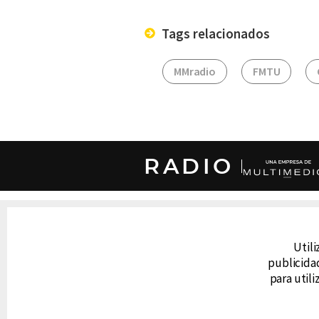
Tags relacionados
MMradio
FMTU
RADIO
DERECHOS RESERVADOS © CANAL 6 2026
Prohibida la reproducción total o parcial, i
cualquier medio electrónico o magnético.
Utili
publicidad
para util
CONTACTO
AVISO DE PRIVACIDAD
AVISO LEGAL
DEFENSORÍA DE LAS AUDIENCIAS