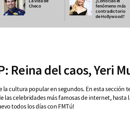
La vida de
¿Conocías el
Checo
fenómeno más
contradictorio
de Hollywood?
 Reina del caos, Yeri M
 la cultura popular en segundos. En esta sección t
e las celebridades más famosas de internet, hasta 
uevo todos los días con FMTú!