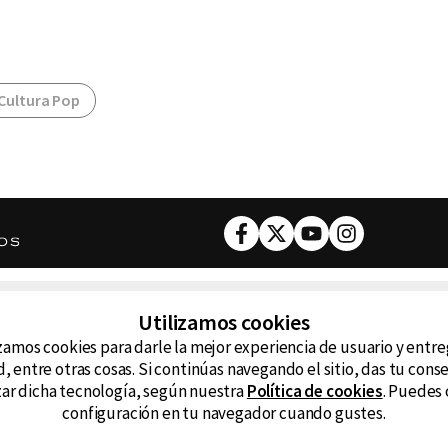
Cultura Pop
Facebook
Twitter
Youtube
Instagram
DESCARGA NUESTRA APP
Utilizamos cookies
ncluyendo
zamos cookies para darle la mejor experiencia de usuario y entr
D99
La
, entre otras cosas. Si continúas navegando el sitio, das tu con
izar dicha tecnología, según nuestra
Política de cookies
. Puedes 
La Caliente
FM
configuración en tu navegador cuando gustes.