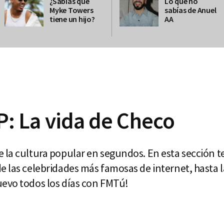
¿Sabías qué
Lo que no
Myke Towers
sabías de Anuel
tiene un hijo?
AA
: La vida de Checo
 la cultura popular en segundos. En esta sección t
e las celebridades más famosas de internet, hasta 
uevo todos los días con FMTú!