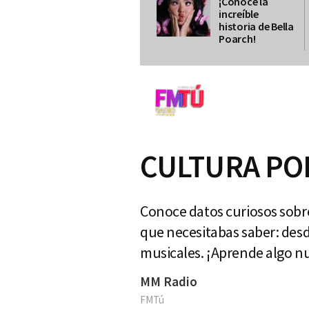
¡Conoce la
increíble
historia de Bella
Poarch!
CULTURA POP
Conoce datos curiosos sobre
que necesitabas saber: desd
musicales. ¡Aprende algo n
MM Radio
FMTú