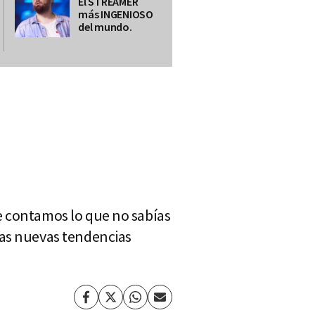
El STREAMER
más INGENIOSO
del mundo.
e contamos lo que no sabías
las nuevas tendencias
Facebook
Twitter
Whatsapp
Enviar