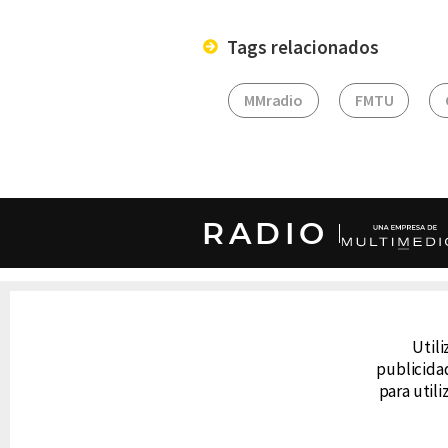
Tags relacionados
MMradio
FMTU
RADIO
DERECHOS RESERVADOS © CANAL 6 2026
Prohibida la reproducción total o parcial, i
cualquier medio electrónico o magnético.
Utili
publicidad
para util
CONTACTO
AVISO DE PRIVACIDAD
AVISO LEGAL
DEFENSORÍA DE LAS AUDIENCIAS