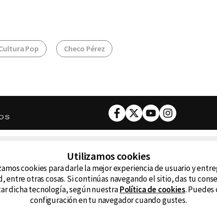
Cultura Pop
Checo Pérez
Facebook
Twitter
Youtube
Instagram
DESCARGA NUESTRA APP
Utilizamos cookies
ncluyendo
zamos cookies para darle la mejor experiencia de usuario y entr
D99
La
, entre otras cosas. Si continúas navegando el sitio, das tu con
izar dicha tecnología, según nuestra
Política de cookies
. Puedes 
La Caliente
FM
configuración en tu navegador cuando gustes.