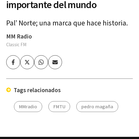
importante del mundo
Pal’ Norte; una marca que hace historia.
MM Radio
Classic FM
Facebook
Twitter
Whatsapp
Enviar
por
Email
Tags relacionados
MMradio
FMTU
pedro magaña