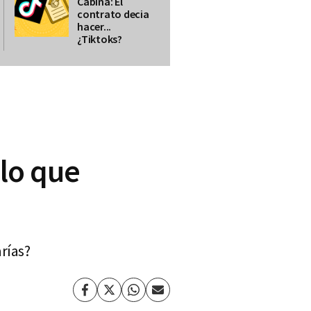
Cabina: El
contrato decia
hacer...
¿Tiktoks?
lo que
arías?
Facebook
Twitter
Whatsapp
Enviar
por