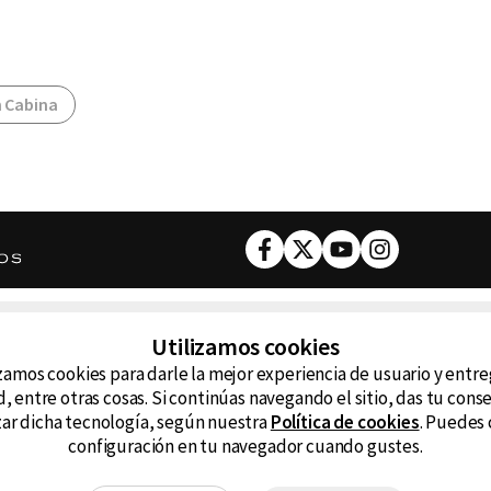
 Cabina
Facebook
Twitter
Youtube
Instagram
DESCARGA NUESTRA APP
Utilizamos cookies
ncluyendo
zamos cookies para darle la mejor experiencia de usuario y entr
D99
La
, entre otras cosas. Si continúas navegando el sitio, das tu con
izar dicha tecnología, según nuestra
Política de cookies
. Puedes 
La Caliente
FM
configuración en tu navegador cuando gustes.