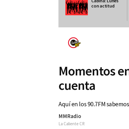
Cabina: Lunes
con actitud
Momentos en 
cuenta
Aquí en los 90.7FM sabemos 
MMRadio
La Caliente CR