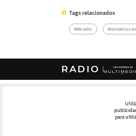
Tags relacionados
MMradio
Momentos en
RADIO
DERECHOS RESERVADOS © CANAL 6 2026
Prohibida la reproducción total o parcial, i
Utili
cualquier medio electrónico o magnético.
publicidad
para util
CONTACTO
AVISO DE PRIVACIDAD
AVISO LEGAL
DEFENSORÍA DE LAS AUDIENCIAS