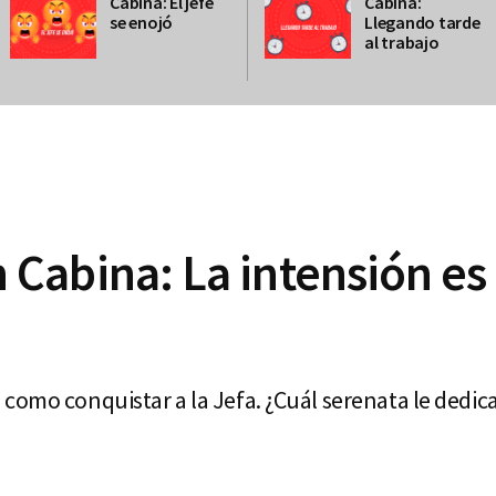
Cabina: El jefe
Cabina:
se enojó
Llegando tarde
al trabajo
Cabina: La intensión es 
como conquistar a la Jefa. ¿Cuál serenata le dedic