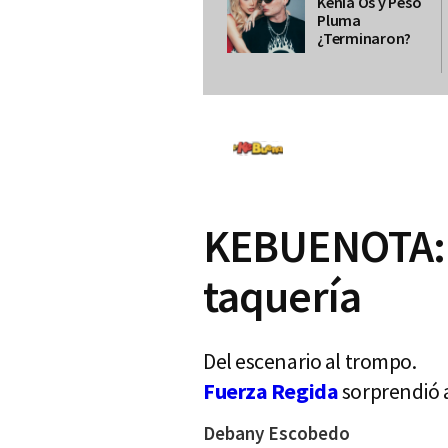
Kenia Os y Peso
Pluma
¿Terminaron?
KEBUENOTA: F
taquería
Del escenario al trompo.
Fuerza Regida
sorprendió a 
Debany Escobedo