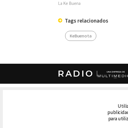
La Ke Buena
Tags relacionados
KeBuenota
RADIO
DERECHOS RESERVADOS © CANAL 6 2026
Prohibida la reproducción total o parcial, i
Utili
cualquier medio electrónico o magnético.
publicidad
para util
CONTACTO
AVISO DE PRIVACIDAD