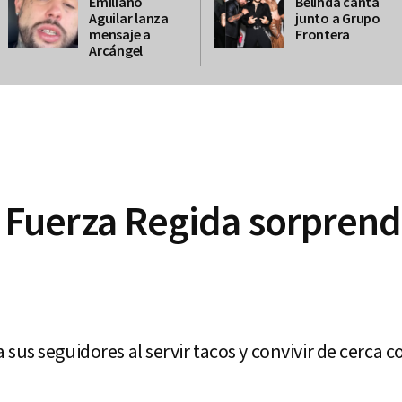
Emiliano
Belinda canta
Aguilar lanza
junto a Grupo
mensaje a
Frontera
Arcángel
uerza Regida sorprende
sus seguidores al servir tacos y convivir de cerca co