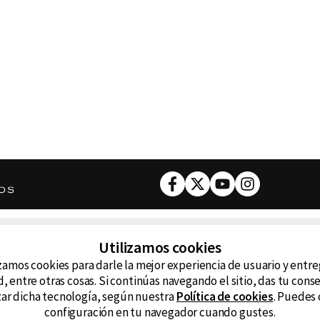
Facebook
Twitter
Youtube
Instagram
DESCARGA NUESTRA APP
Utilizamos cookies
ncluyendo
zamos cookies para darle la mejor experiencia de usuario y entr
D99
La
, entre otras cosas. Si continúas navegando el sitio, das tu con
izar dicha tecnología, según nuestra
Política de cookies
. Puedes 
La Caliente
FM
configuración en tu navegador cuando gustes.