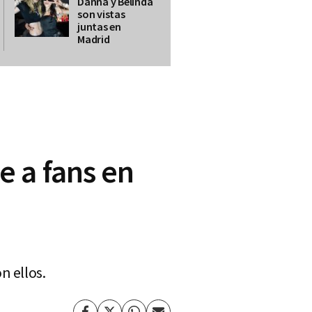
Danna y Belinda
son vistas
juntas en
Madrid
 a fans en
n ellos.