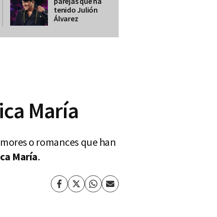
parejas que ha
tenido Julión
Álvarez
ica María
rumores o romances que han
ca María
.
Facebook
Twitter
Whatsapp
Enviar
por
Email