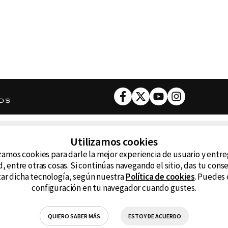
Facebook
Twitter
Youtube
Instagram
DESCARGA NUESTRA APP
Utilizamos cookies
ncluyendo
zamos cookies para darle la mejor experiencia de usuario y entr
D99
La
, entre otras cosas. Si continúas navegando el sitio, das tu con
izar dicha tecnología, según nuestra
Política de cookies
. Puedes 
La Caliente
FM
configuración en tu navegador cuando gustes.
RG Deportiva
Cl
QUIERO SABER MÁS
ESTOY DE ACUERDO