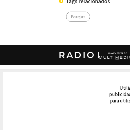
Tags relacionados
Parejas
RADIO
DERECHOS RESERVADOS © CANAL 6 2026
Prohibida la reproducción total o parcial, i
Utili
cualquier medio electrónico o magnético.
publicidad
para util
CONTACTO
AVISO DE PRIVACIDAD
AVISO LEGAL
DEFENSORÍA DE LAS AUDIENCIAS