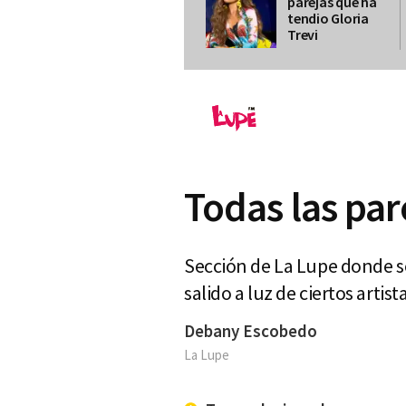
parejas que ha
tendio Gloria
Trevi
Todas las par
Sección de La Lupe donde s
salido a luz de ciertos artis
Debany Escobedo
La Lupe