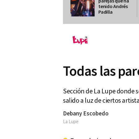
parejas que ha
tenido Andrés
Padilla
Todas las par
Sección de La Lupe donde s
salido a luz de ciertos artis
Debany Escobedo
La Lupe