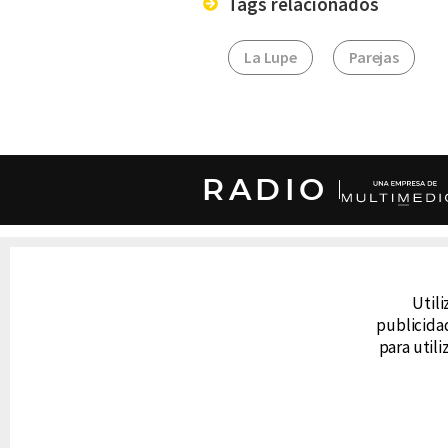
Tags relacionados
La Lupe
Parejas
RADIO
DERECHOS RESERVADOS © CANAL 6 2026
Prohibida la reproducción total o parcial, i
Utili
cualquier medio electrónico o magnético.
publicidad
para util
CONTACTO
AVISO DE PRIVACIDAD
AVISO LEGAL
DEFENSORÍA DE LAS AUDIENCIAS