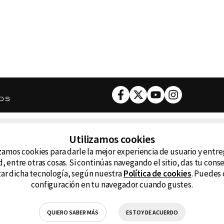
Facebook
Twitter
Youtube
Instagram
DESCARGA NUESTRA APP
Utilizamos cookies
ncluyendo
zamos cookies para darle la mejor experiencia de usuario y entr
D99
La
, entre otras cosas. Si continúas navegando el sitio, das tu con
izar dicha tecnología, según nuestra
Política de cookies
. Puedes 
La Caliente
FM
configuración en tu navegador cuando gustes.
RG Deportiva
Cl
QUIERO SABER MÁS
ESTOY DE ACUERDO