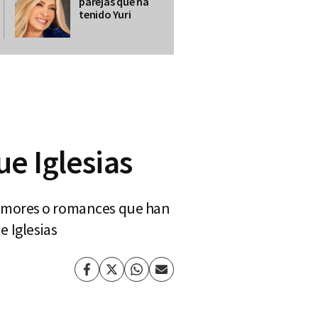
parejas que ha
tenido Yuri
ue Iglesias
rumores o romances que han
e Iglesias
Facebook
Twitter
Whatsapp
Enviar
por
Email