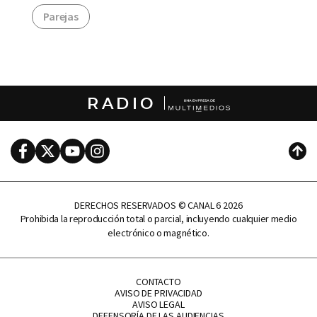
Parejas
RADIO
Facebook
Twitter
Youtube
Instagram
Subi
DERECHOS RESERVADOS © CANAL 6 2026
Prohibida la reproducción total o parcial, incluyendo cualquier medio
electrónico o magnético.
CONTACTO
AVISO DE PRIVACIDAD
AVISO LEGAL
DEFENSORÍA DE LAS AUDIENCIAS