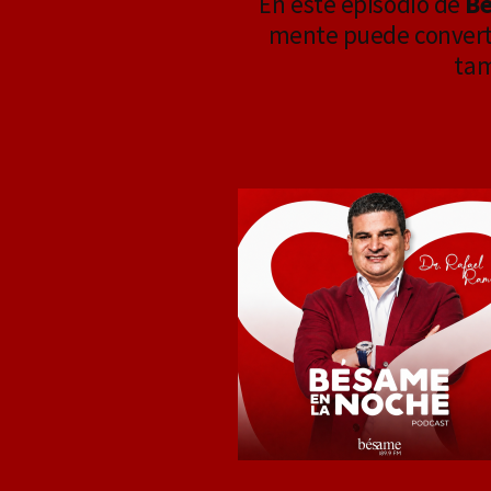
En este episodio de
Bé
mente puede converti
tam