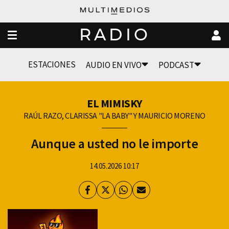
RADIO
ESTACIONES
AUDIO EN VIVO
PODCAST
EL MIMISKY
RAÚL RAZO, CLARISSA "LA BABY" Y MAURICIO MORENO
Aunque a usted no le importe
14.05.2026 10:17
Facebook
Twitter
Whatsapp
Enviar
por
Email