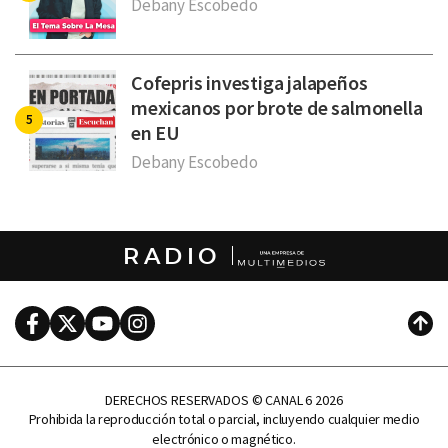
Debany Escobedo
Cofepris investiga jalapeños
mexicanos por brote de salmonella
en EU
Debany Escobedo
RADIO
Facebook
Twitter
Youtube
Instagram
Subi
DERECHOS RESERVADOS © CANAL 6 2026
Prohibida la reproducción total o parcial, incluyendo cualquier medio
electrónico o magnético.