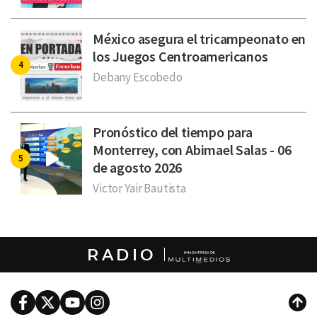
México asegura el tricampeonato en
los Juegos Centroamericanos
Debany Escobedo
Pronóstico del tiempo para
Monterrey, con Abimael Salas - 06
de agosto 2026
Victor Yair Bautista
RADIO
Facebook
Twitter
Youtube
Instagram
Subi