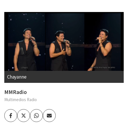
Chayanne
MMRadio
Multimedios Radio
Facebook
Twitter
Whatsapp
Enviar
por