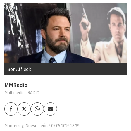
Ben Affleck
MMRadio
Multimedios RADIO
Facebook
Twitter
Whatsapp
Enviar
por
Email
Monterrey, Nuevo León
07.05.2026 18:39