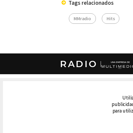
Tags relacionados
MMradio
Hits
RADIO
DERECHOS RESERVADOS © CANAL 6 2026
Prohibida la reproducción total o parcial, i
cualquier medio electrónico o magnético.
Utili
publicidad
para util
CONTACTO
AVISO DE PRIVACIDAD
AVISO LEGAL
DEFENSORÍA DE LAS AUDIENCIAS