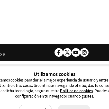
Facebook
Twitter
Youtube
Instagram
DESCARGA NUESTRA APP
Utilizamos cookies
ncluyendo
zamos cookies para darle la mejor experiencia de usuario y entr
D99
La
, entre otras cosas. Si continúas navegando el sitio, das tu con
izar dicha tecnología, según nuestra
Política de cookies
. Puedes 
La Caliente
FM
configuración en tu navegador cuando gustes.
RG Deportiva
Cl