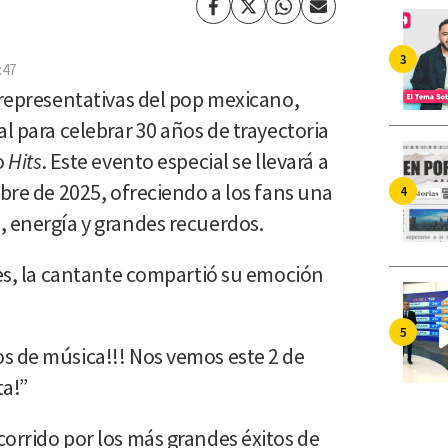
Facebook
Twitter
Whatsapp
Enviar
por
Email
:47
 representativas del pop mexicano,
al para celebrar 30 años de trayectoria
o
Hits
. Este evento especial se llevará a
ubre de 2025, ofreciendo a los fans una
, energía y grandes recuerdos.
les, la cantante compartió su emoción
s de música!!! Nos vemos este 2 de
ta!”
orrido por los más grandes éxitos de