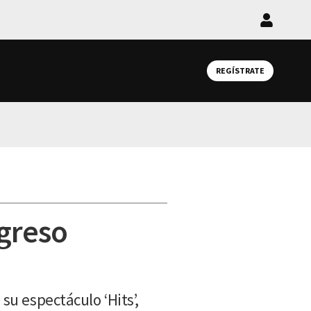
Iniciar
sesión
REGÍSTRATE
egreso
su espectáculo ‘Hits’,