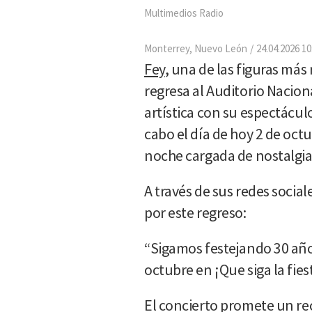
Multimedios Radio
Monterrey, Nuevo León
24.04.2026 10
Fey
, una de las figuras más
regresa al Auditorio Nacion
artística con su espectácul
cabo el día de hoy 2 de oct
noche cargada de nostalgia
A través de sus redes socia
por este regreso:
“Sigamos festejando 30 año
octubre en ¡Que siga la fies
El concierto promete un rec