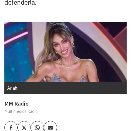
defenderla.
Anahi
MM Radio
Multimedios Radio
Facebook
Twitter
Whatsapp
Enviar