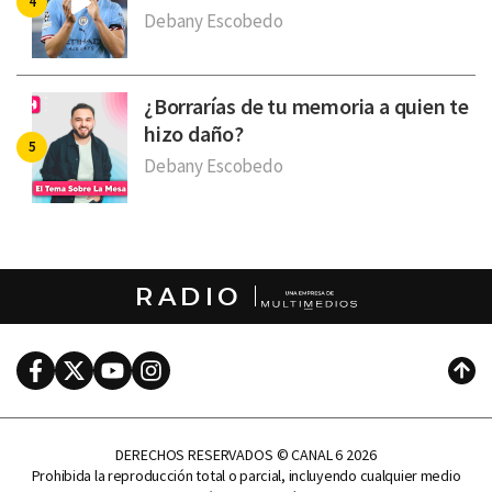
Debany Escobedo
¿Borrarías de tu memoria a quien te
hizo daño?
Debany Escobedo
RADIO
Facebook
Twitter
Youtube
Instagram
Subi
DERECHOS RESERVADOS © CANAL 6 2026
Prohibida la reproducción total o parcial, incluyendo cualquier medio