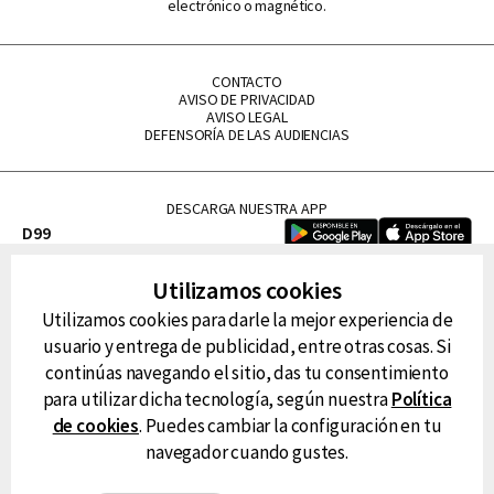
electrónico o magnético.
CONTACTO
AVISO DE PRIVACIDAD
AVISO LEGAL
DEFENSORÍA DE LAS AUDIENCIAS
DESCARGA NUESTRA APP
D99
La Lupe
Utilizamos cookies
La Caliente
Utilizamos cookies para darle la mejor experiencia de
FM Tu
usuario y entrega de publicidad, entre otras cosas. Si
RG Deportiva
continúas navegando el sitio, das tu consentimiento
Classic FM
para utilizar dicha tecnología, según nuestra
Política
Hits
de cookies
. Puedes cambiar la configuración en tu
navegador cuando gustes.