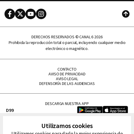
Facebook
Twitter
Youtube
Instagram
Subi
DERECHOS RESERVADOS © CANAL 6 2026
Prohibida la reproducción total o parcial, incluyendo cualquier medio
electrónico o magnético.
CONTACTO
AVISO DE PRIVACIDAD
AVISO LEGAL
DEFENSORÍA DE LAS AUDIENCIAS
DESCARGA NUESTRA APP
D99
La Lupe
Utilizamos cookies
La Caliente
Utilizamos cookies para darle la mejor experiencia de