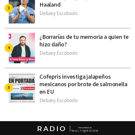
Haaland
Debany Escobedo
¿Borrarías de tu memoria a quien te
hizo daño?
Debany Escobedo
Cofepris investiga jalapeños
mexicanos por brote de salmonella
en EU
Debany Escobedo
RADIO