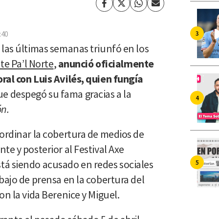
Facebook
Twitter
Whatsapp
Enviar
por
Email
:40
 las últimas semanas triunfó en los
te Pa’l Norte
,
anunció oficialmente
ral con Luis Avilés, quien fungía
e despegó su fama gracias a la
ón.
oordinar la cobertura de medios de
te y posterior al Festival Axe
á siendo acusado en redes sociales
bajo de prensa en la cobertura del
on la vida Berenice y Miguel.