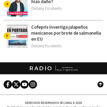
hizo daño?
Debany Escobedo
Cofepris investiga jalapeños
mexicanos por brote de salmonella
en EU
Debany Escobedo
RADIO
Facebook
Twitter
Youtube
Instagram
Subi
DERECHOS RESERVADOS © CANAL 6 2026