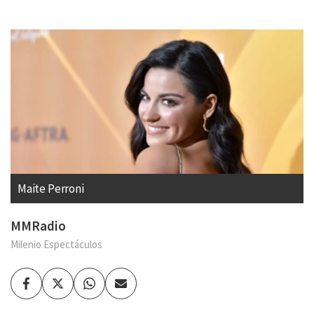
Maite Perroni
MMRadio
Milenio Espectáculos
Facebook
Twitter
Whatsapp
Enviar
por