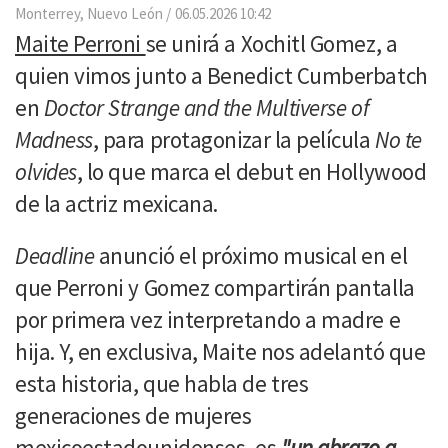
Email
Monterrey, Nuevo León
06.05.2026 10:42
Maite Perroni
se unirá a Xochitl Gomez, a
quien vimos junto a Benedict Cumberbatch
en
Doctor Strange and the Multiverse of
Madness
, para protagonizar la película
No te
olvides
, lo que marca el debut en Hollywood
de la actriz mexicana.
Deadline
anunció el próximo musical en el
que Perroni y Gomez compartirán pantalla
por primera vez interpretando a madre e
hija. Y, en exclusiva, Maite nos adelantó que
esta historia, que habla de tres
generaciones de mujeres
mexicoestadounidenses, es
"un abrazo a