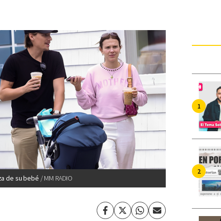
nza de su bebé
MM RADIO
Facebook
Twitter
Whatsapp
Enviar