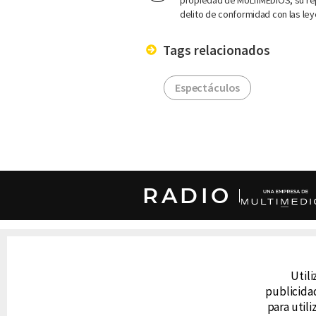
propiedad de MULTIMEDIOS; su rep
delito de conformidad con las ley
Tags relacionados
Espectáculos
RADIO
DERECHOS RESERVADOS © CANAL 6 2026
Prohibida la reproducción total o parcial, i
cualquier medio electrónico o magnético.
Utili
publicidad
para util
CONTACTO