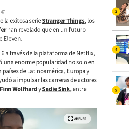
por
Email
:47
e la exitosa serie
Stranger Things
, los
fer
han revelado que en un futuro
e Eleven.
16 a través de la plataforma de Netflix,
ó una enorme popularidad no solo en
 países de Latinoamérica, Europa y
yudó a impulsar las carreras de actores
Finn Wolfhard
y
Sadie Sink
, entre
AMPLIAR