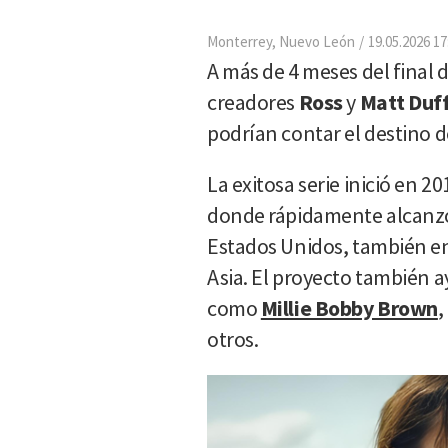
Monterrey, Nuevo León
19.05.2026 17
A más de 4 meses del final d
creadores
Ross
y
Matt Duf
podrían contar el destino d
La exitosa serie inició en 20
donde rápidamente alcanz
Estados Unidos, también en
Asia. El proyecto también a
como
Millie Bobby Brown
,
otros.