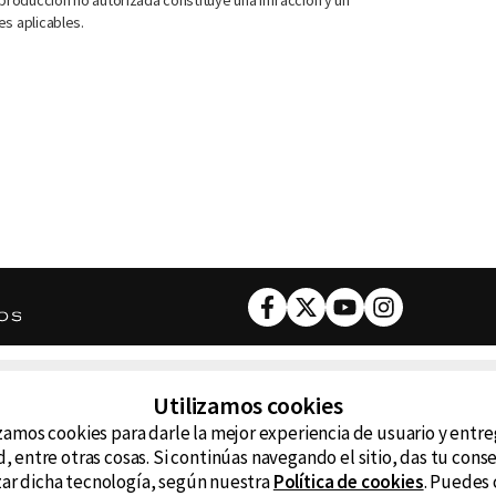
roducción no autorizada constituye una infracción y un
es aplicables.
Facebook
Twitter
Youtube
Instagram
DESCARGA NUESTRA APP
Utilizamos cookies
ncluyendo
zamos cookies para darle la mejor experiencia de usuario y entr
D99
La
, entre otras cosas. Si continúas navegando el sitio, das tu con
izar dicha tecnología, según nuestra
Política de cookies
. Puedes 