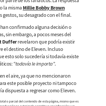
or parte de los fanáticos. La respuesta
so la misma
Millie Bobby Brown
s gestos, su desagrado con el final.
o han confirmado alguna decisión o
cas, sin embargo, a pocos meses del
t Duffer
revelaron que podría existir
e el destino de Eleven. Incluso
sto solo sucedería si todavía existe
áticos:
“todavía le importa”
.
 en el aire, ya que no mencionaron
ra este posible proyecto ni tampoco
ía dispuesta a regresar como Eleven.
otal o parcial del contenido de esta página, mismo que es