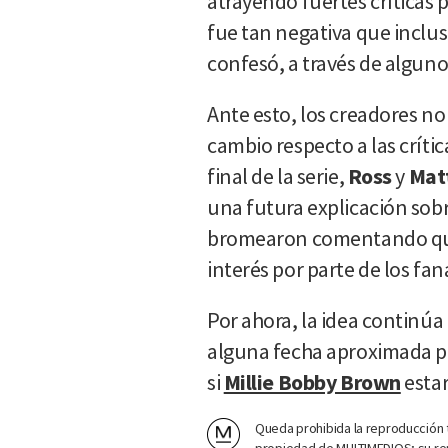
atrayendo fuertes críticas p
fue tan negativa que inclu
confesó, a través de alguno
Ante esto, los creadores n
cambio respecto a las críti
final de la serie,
Ross
y
Mat
una futura explicación sobr
bromearon comentando que e
interés por parte de los fan
Por ahora, la idea continúa
alguna fecha aproximada pa
si
Millie Bobby Brown
estar
Queda prohibida la reproducción t