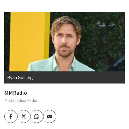
Ryan Gosling
MMRadio
Multimedios Radio
Facebook
Twitter
Whatsapp
Enviar
por