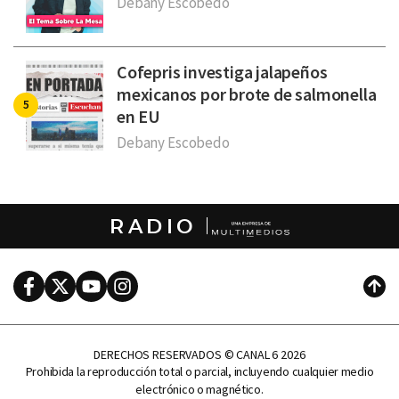
Debany Escobedo
Cofepris investiga jalapeños
mexicanos por brote de salmonella
en EU
Debany Escobedo
RADIO
Facebook
Twitter
Youtube
Instagram
Subi
DERECHOS RESERVADOS © CANAL 6 2026
Prohibida la reproducción total o parcial, incluyendo cualquier medio
electrónico o magnético.