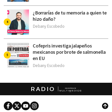
¿Borrarías de tu memoria a quien te
hizo daño?
Debany Escobedo
Cofepris investiga jalapeños
mexicanos por brote de salmonella
en EU
Debany Escobedo
RADIO
Facebook
Twitter
Youtube
Instagram
Subi