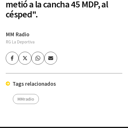
metió a la cancha 45 MDP, al
césped".
MM Radio
RG La Deportiva
Facebook
Twitter
Whatsapp
Enviar
por
Email
Tags relacionados
MMradio