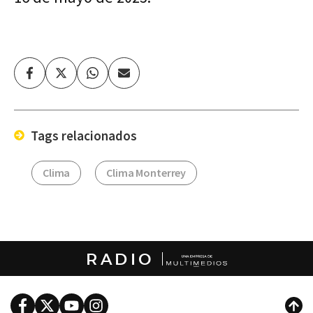
Facebook
Twitter
Whatsapp
Enviar
por
Email
Tags relacionados
Clima
Clima Monterrey
RADIO
Facebook
Twitter
Youtube
Instagram
Subi