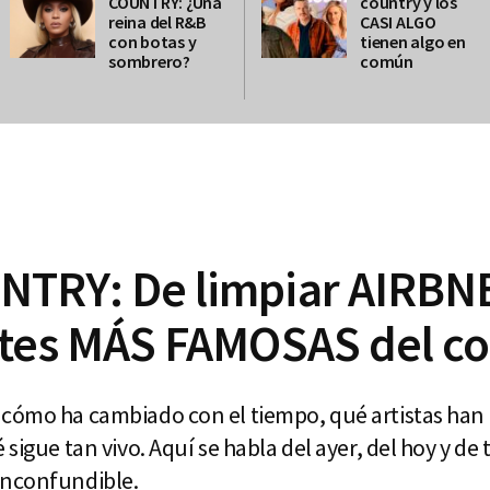
COUNTRY: ¿Una
country y los
reina del R&B
CASI ALGO
con botas y
tienen algo en
sombrero?
común
TRY: De limpiar AIRBNB’
ntes MÁS FAMOSAS del c
 cómo ha cambiado con el tiempo, qué artistas ha
 sigue tan vivo. Aquí se habla del ayer, del hoy y de
inconfundible.