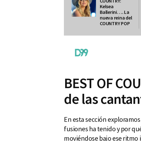
COUNTRY:
Kelsea
Ballerini…. La
nueva reina del
COUNTRY POP
BEST OF COUN
de las canta
En esta sección exploramos
fusiones ha tenido y por qué
moviéndose bajo ese ritmo 