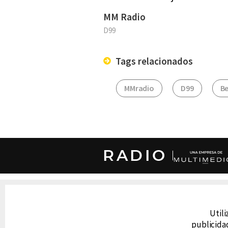
MM Radio
D99
Tags relacionados
MMradio
D99
Be
RADIO
DERECHOS RESERVADOS © CANAL 6 2026
Prohibida la reproducción total o parcial, i
Utili
cualquier medio electrónico o magnético.
publicidad