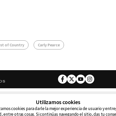
st of Country
Carly Pearce
Facebook
Twitter
Youtube
Instagram
DESCARGA NUESTRA APP
Utilizamos cookies
ncluyendo
zamos cookies para darle la mejor experiencia de usuario y entr
D99
La
, entre otras cosas. Si continúas navegando el sitio, das tu con