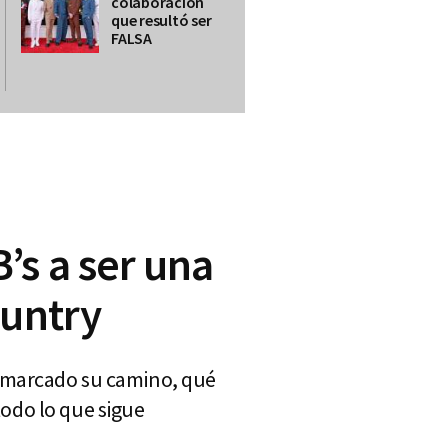
colaboración
que resultó ser
FALSA
s a ser una
ountry
n marcado su camino, qué
 todo lo que sigue