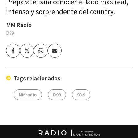
Prepárate para conocer el lado más real,
intenso y sorprendente del country.
MM Radio
D99
Facebook
Twitter
Whatsapp
Enviar
por
Email
Tags relacionados
MMradio
D99
98.9
RADIO