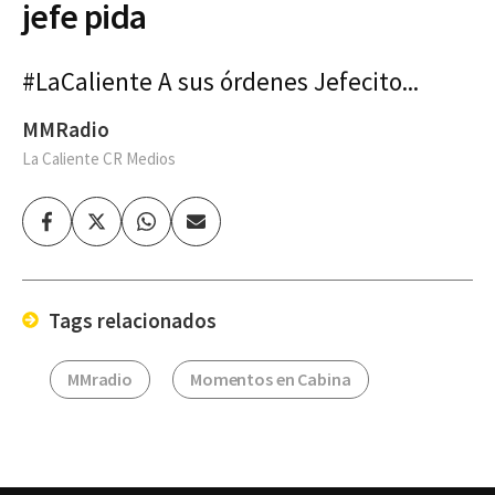
jefe pida
#LaCaliente A sus órdenes Jefecito...
MMRadio
La Caliente CR Medios
Facebook
Twitter
Whatsapp
Enviar
por
Email
Tags relacionados
MMradio
Momentos en Cabina