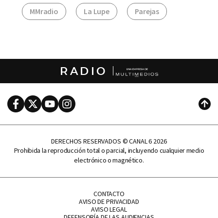
MMradio
La Lupe
Parejas
RADIO
Facebook
Twitter
Youtube
Instagram
Subi
DERECHOS RESERVADOS © CANAL 6 2026
Prohibida la reproducción total o parcial, incluyendo cualquier medio
electrónico o magnético.
CONTACTO
AVISO DE PRIVACIDAD
AVISO LEGAL
DEFENSORÍA DE LAS AUDIENCIAS